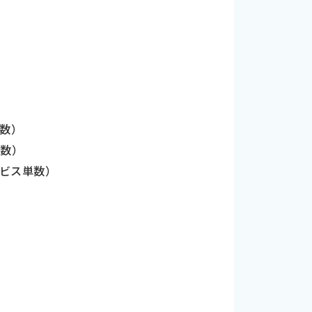
複数）
複数）
ービス単数）