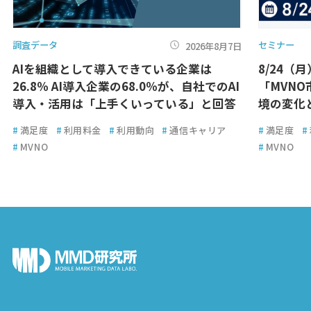
調査データ
セミナー
2026年8月7日
AIを組織として導入できている企業は
8/24（
26.8％ AI導入企業の68.0％が、自社でのAI
「MVN
導入・活用は「上手くいっている」と回答
境の変化
#
満足度
#
利用料金
#
利用動向
#
通信キャリア
#
満足度
#
#
MVNO
#
MVNO