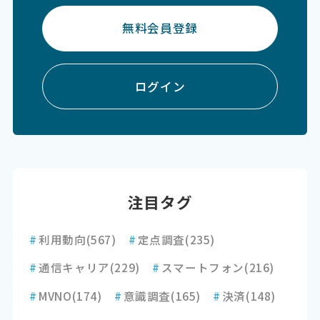
無料会員登録
ログイン
注目タグ
#
利用動向
(567)
#
定点調査
(235)
#
通信キャリア
(229)
#
スマートフォン
(216)
#
MVNO
(174)
#
意識調査
(165)
#
決済
(148)