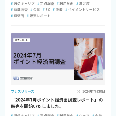
#
通信キャリア
#
定点調査
#
利用動向
#
満足度
#
意識調査
#
金融
#
EC
#
決済
#
ペイメントサービス
#
経済圏
#
販売レポート
プレスリリース
2024年7月30日
「2024年7月ポイント経済圏調査レポート」の
販売を開始いたしました。
#
通信キャリア
#
定点調査
#
利用動向
#
シェア
#
金融