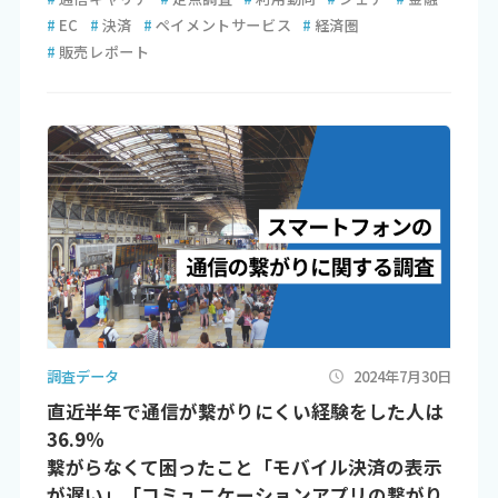
#
EC
#
決済
#
ペイメントサービス
#
経済圏
#
販売レポート
調査データ
2024年7月30日
直近半年で通信が繋がりにくい経験をした人は
36.9％
繋がらなくて困ったこと「モバイル決済の表示
が遅い」「コミュニケーションアプリの繋がり