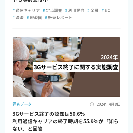
#
通信キャリア
#
定点調査
#
利用動向
#
金融
#
EC
#
決済
#
経済圏
#
販売レポート
調査データ
2024年4月8日
3Gサービス終了の認知は50.6％
利用通信キャリアの終了時期を55.9％が「知ら
ない」と回答