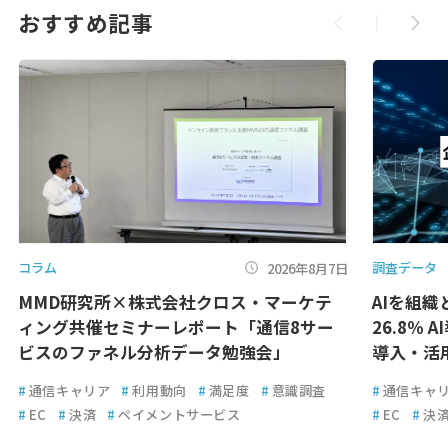
おすすめ記事
コラム
調査データ
2026年8月7日
MMD研究所×株式会社クロス・マーケテ
AIを組
ィング共催セミナーレポート「通信8サー
26.8％ 
ビスのファネル分析データ勉強会」
導入・活
#
通信キャリア
#
利用動向
#
満足度
#
意識調査
#
通信キャ
#
EC
#
決済
#
ペイメントサービス
#
EC
#
決