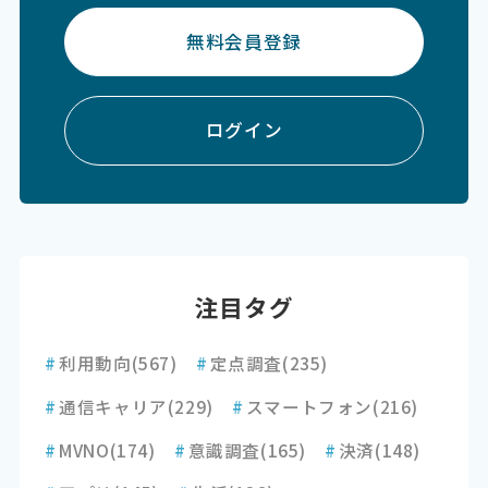
無料会員登録
ログイン
注目タグ
#
利用動向
(567)
#
定点調査
(235)
#
通信キャリア
(229)
#
スマートフォン
(216)
#
MVNO
(174)
#
意識調査
(165)
#
決済
(148)