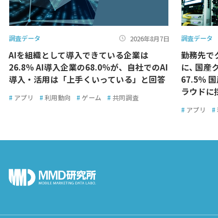
調査データ
調査データ
2026年8月7日
AIを組織として導入できている企業は
勤務先で
26.8％ AI導入企業の68.0％が、自社でのAI
に､ 国
導入・活用は「上手くいっている」と回答
67.5％
ラウドに
#
アプリ
#
利用動向
#
ゲーム
#
共同調査
#
アプリ
#