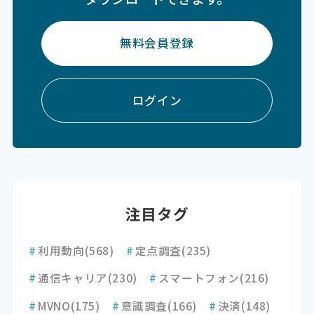
無料会員登録
ログイン
注目タグ
#
利用動向
(568)
#
定点調査
(235)
#
通信キャリア
(230)
#
スマートフォン
(216)
#
MVNO
(175)
#
意識調査
(166)
#
決済
(148)