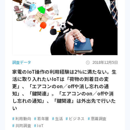
調査データ
2018年12月5日
家電のIoT操作の利用経験は2％に満たない。生
活に取り入れたいIoTは「荷物の到着日の変
更」、「エアコンのon／offや消し忘れの通
知」、「鍵関連」。「エアコンのon／offや消
し忘れの通知」、「鍵関連」は外出先で行いた
い
#
利用動向
#
若年層
#
生活
#
ビジネス
#
意識調査
#
共同調査
#
IoT