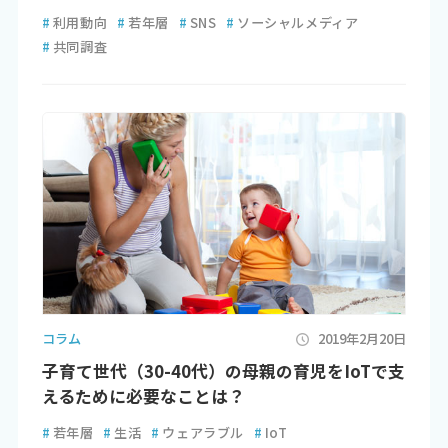
#
利用動向
#
若年層
#
SNS
#
ソーシャルメディア
#
共同調査
コラム
2019年2月20日
子育て世代（30-40代）の母親の育児をIoTで支
えるために必要なことは？
#
若年層
#
生活
#
ウェアラブル
#
IoT