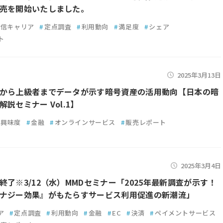
売を開始いたしました。
通信キャリア
#
定点調査
#
利用動向
#
満足度
#
シェア
ト
2025年3月13日
から上級者までデータが示す暗号資産の活用動向【日本の暗
説セミナー Vol.1】
興味度
#
金融
#
オンラインサービス
#
販売レポート
2025年3月4日
終了※3/12（水）MMDセミナー「2025年最新調査が示す！
ナジー効果』がもたらすサービス利用促進の新潮流」
ア
#
定点調査
#
利用動向
#
金融
#
EC
#
決済
#
ペイメントサービス