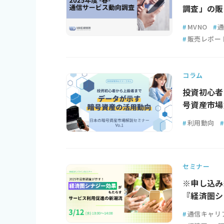
調査」の販
#
MVNO
#
#
販売レポー
コラム
投資初心者
号資産市場解
#
利用動向
#
セミナー
※申し込み
『経済圏シ
#
通信キャリ