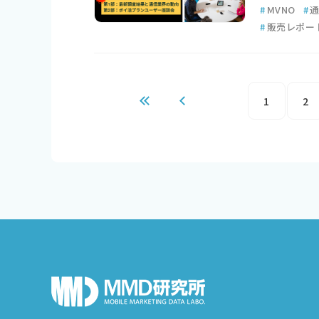
#
MVNO
#
#
販売レポー
1
2