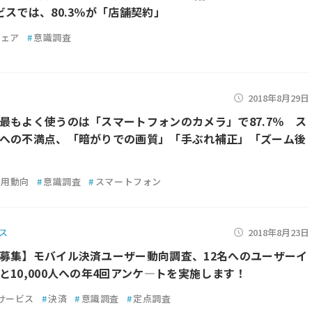
ビスでは、80.3％が「店舗契約」
シェア
#
意識調査
2018年8月29日
最もよく使うのは「スマートフォンのカメラ」で87.7％ ス
への不満点、「暗がりでの画質」「手ぶれ補正」「ズーム後
利用動向
#
意識調査
#
スマートフォン
ス
2018年8月23日
募集】モバイル決済ユーザー動向調査、12名へのユーザーイ
と10,000人への年4回アンケ―トを実施します！
サービス
#
決済
#
意識調査
#
定点調査