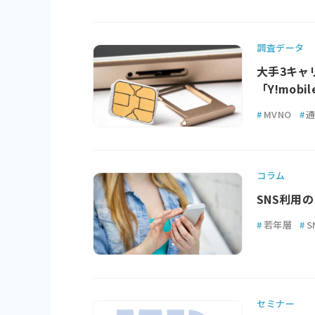
調査データ
大手3キャ
「Y!mob
#
MVNO
#
コラム
SNS利用
#
若年層
#
S
セミナー