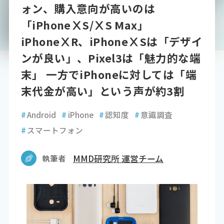
ォン、購入意向が高いのは
「iPhoneⅩS/ⅩS Max」
iPhoneⅩR、iPhoneⅩSは「デザイ
ンが良い」、Pixel3は「魅力的な端
末」 一方でiPhoneに対しては「端
末代金が高い」という声が約3割
#
Android
#
iPhone
#
認知度
#
意識調査
#
スマートフォン
執筆者
MMD研究所 運営チーム