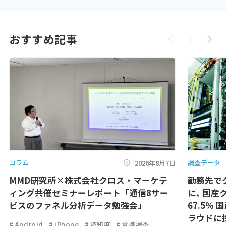
おすすめ記事
コラム
調査データ
2026年8月7日
MMD研究所×株式会社クロス・マーケテ
勤務先で
ィング共催セミナーレポート「通信8サー
に､ 国
ビスのファネル分析データ勉強会」
67.5％
ラウドに
#
Android
#
iPhone
#
認知度
#
意識調査