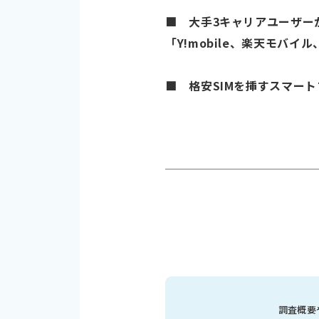
■ 大手3キャリアユーザーが
「Y!mobile、楽天モバイル、
■ 格安SIMを挿すスマー
調査概要