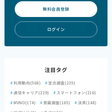
無料会員登録
ログイン
注目タグ
#
利用動向
(568)
#
定点調査
(235)
#
通信キャリア
(229)
#
スマートフォン
(216)
#
MVNO
(174)
#
意識調査
(165)
#
決済
(148)