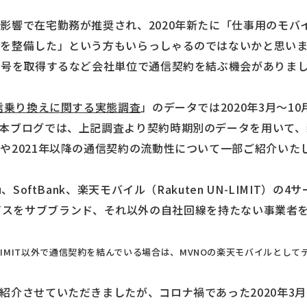
影響で在宅勤務が推奨され、2020年新たに「仕事用のモバ
を整備した」という方もいらっしゃるのではないかと思い
番号を取得するなど会社単位で通信契約を結ぶ機会がありま
通信乗り換えに関する実態調査
」のデータでは2020年3月～1
本ブログでは、上記調査より契約時期別のデータを用いて、
や2021年以降の通信契約の流動性について一部ご紹介いた
、SoftBank、楽天モバイル（Rakuten UN-LIMIT）の
eの2サービスをサブブランド、それ以外の自社回線を持たない事業
UN-LIMIT以外で通信契約を結んでいる場合は、MVNOの楽天モバイルとし
紹介させていただきましたが、コロナ禍であった2020年3月