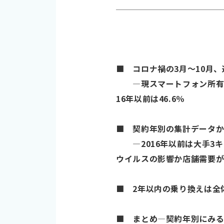
■ コロナ禍の3月～10月、
―現スマートフォン所有者の契約年
16年以前は46.6％
■ 契約年別の集計データから
―2016年以前は大手3キャ
ウイルスの影響か店舗需要
■ 2年以内の乗り換えは全
■ まとめ―契約年別にみる