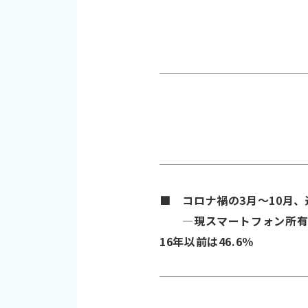
■ コロナ禍の3月～10月、
―現スマートフォン所有者の契約年
16年以前は46.6％