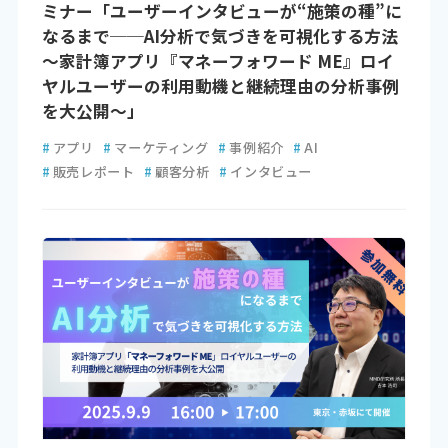
ミナー「ユーザーインタビューが“施策の種”に
なるまで──AI分析で気づきを可視化する方法
～家計簿アプリ『マネーフォワード ME』ロイ
ヤルユーザーの利用動機と継続理由の分析事例
を大公開～」
#
アプリ
#
マーケティング
#
事例紹介
#
AI
#
販売レポート
#
顧客分析
#
インタビュー