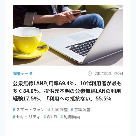
調査データ
2017年12月20日
公衆無線LAN利用率69.4％、10代利用者が最も
多く84.8％、提供元不明の公衆無線LANの利用
経験17.5％、「利用への抵抗ない」55.5％
#
スマートフォン
#
共同調査
#
意識調査
#
セキュリティ
#
Wi-Fi
#
利用動向