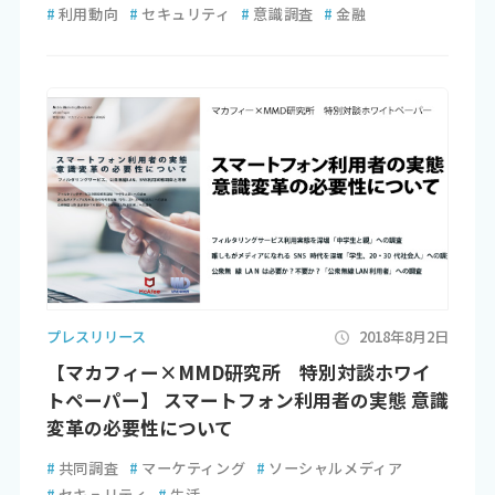
#
利用動向
#
セキュリティ
#
意識調査
#
金融
プレスリリース
2018年8月2日
【マカフィー×MMD研究所 特別対談ホワイ
トペーパー】 スマートフォン利用者の実態 意識
変革の必要性について
#
共同調査
#
マーケティング
#
ソーシャルメディア
#
セキュリティ
#
生活