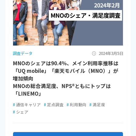
調査データ
2024年3月5日
MNOのシェアは90.4％、メイン利用率推移は
「UQ mobile」「楽天モバイル（MNO）」が
増加傾向
MNOの総合満足度、NPS®ともにトップは
「LINEMO」
#
通信キャリア
#
定点調査
#
利用動向
#
満足度
#
シェア