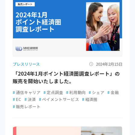
プレスリリース
2024年2月15日
「2024年1月ポイント経済圏調査レポート」の
販売を開始いたしました。
#
通信キャリア
#
定点調査
#
利用動向
#
シェア
#
金融
#
EC
#
決済
#
ペイメントサービス
#
経済圏
#
販売レポート