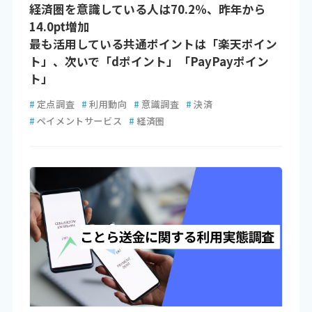
経済圏を意識している人は70.2％、昨年から
14.0pt増加
最も活用している共通ポイントは「楽天ポイン
ト」、次いで「dポイント」「PayPayポイン
ト」
#
定点調査
#
利用動向
#
意識調査
#
決済
#
ペイメントサービス
#
経済圏