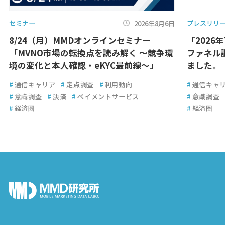
セミナー
プレスリリ
2026年8月6日
8/24（月）MMDオンラインセミナー
「2026
「MVNO市場の転換点を読み解く ～競争環
ファネル
境の変化と本人確認・eKYC最前線～」
ました。
#
通信キャリア
#
定点調査
#
利用動向
#
通信キャ
#
意識調査
#
決済
#
ペイメントサービス
#
意識調査
#
経済圏
#
経済圏