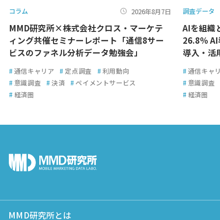
コラム
調査データ
2026年8月7日
MMD研究所×株式会社クロス・マーケテ
AIを組
ィング共催セミナーレポート「通信8サー
26.8％ 
ビスのファネル分析データ勉強会」
導入・活
#
通信キャリア
#
定点調査
#
利用動向
#
通信キャ
#
意識調査
#
決済
#
ペイメントサービス
#
意識調査
#
経済圏
#
経済圏
MMD研究所とは