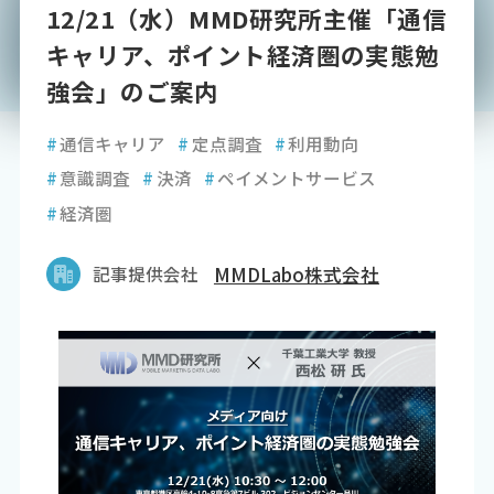
12/21（水）MMD研究所主催「通信
キャリア、ポイント経済圏の実態勉
強会」のご案内
#
通信キャリア
#
定点調査
#
利用動向
#
意識調査
#
決済
#
ペイメントサービス
#
経済圏
記事提供会社
MMDLabo株式会社