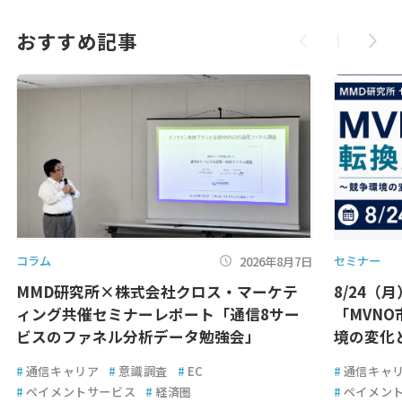
おすすめ記事
コラム
セミナー
2026年8月7日
MMD研究所×株式会社クロス・マーケテ
8/24（
ィング共催セミナーレポート「通信8サー
「MVN
ビスのファネル分析データ勉強会」
境の変化
#
通信キャリア
#
意識調査
#
EC
#
通信キャ
#
ペイメントサービス
#
経済圏
#
ペイメン