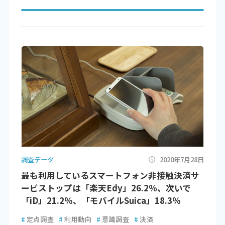
調査データ
2020年7月28日
最も利用しているスマートフォン非接触決済サ
ービストップは「楽天Edy」26.2％、次いで
「iD」21.2％、「モバイルSuica」18.3％
#
定点調査
#
利用動向
#
意識調査
#
決済