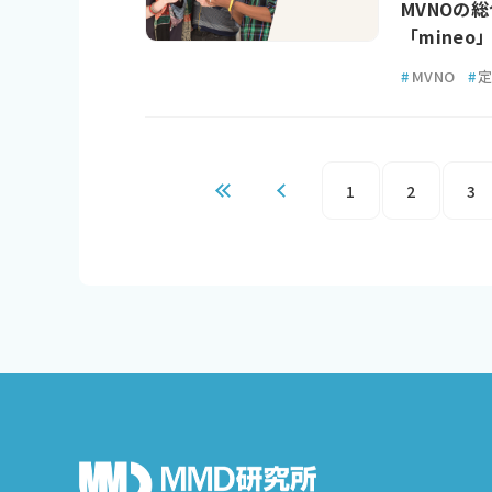
MVNOの
「mineo
#
MVNO
#
1
2
3