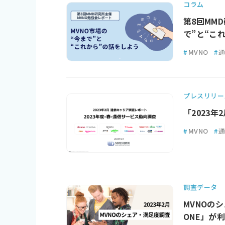
コラム
第8回MM
で”と“こ
#
MVNO
#
プレスリリー
「2023
#
MVNO
#
調査データ
MVNOの
ONE」が