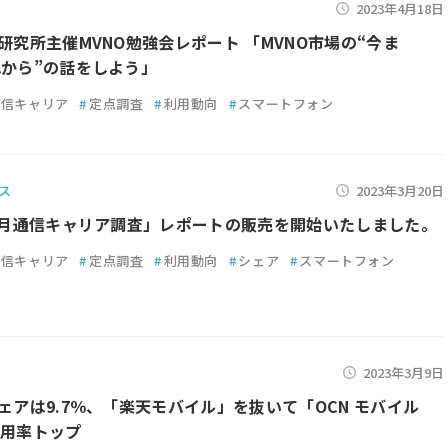
2023年4月18日
D研究所主催MVNO勉強会レポート 「MVNO市場の“今ま
れから”の話をしよう」
通信キャリア
#
定点調査
#
利用動向
#
スマートフォン
ス
2023年3月20日
年2月通信キャリア調査」レポートの販売を開始いたしました。
通信キャリア
#
定点調査
#
利用動向
#
シェア
#
スマートフォン
2023年3月9日
シェアは9.7％、「楽天モバイル」を抜いて「OCN モバイル
利用率トップ