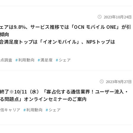
2023年10月24日
ェアは9.8％、サービス推移では「OCN モバイル ONE」が引
傾向
総合満足度トップは「イオンモバイル」、NPSトップは
」
定点調査
#
利用動向
#
満足度
#
シェア
2023年9月27日
終了※10/11（水）「寡占化する通信業界！ユーザー流入・
る問題点」オンラインセミナーのご案内
通信キャリア
#
利用動向
#
シェア