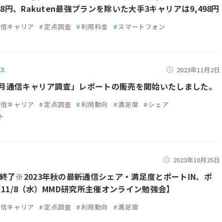
88円、Rakuten最強プランを除いた大手3キャリアは9,498円
通信キャリア
#
定点調査
#
利用料金
#
スマートフォン
ス
2023年11月2日
年9月通信キャリア調査」レポートの販売を開始いたしました。
通信キャリア
#
定点調査
#
利用動向
#
満足度
#
シェア
ト
2023年10月25日
終了※2023年秋の最新通信シェア・満足度とポートIN、ポ
【11/8（水）MMD研究所主催オンライン勉強会】
通信キャリア
#
定点調査
#
利用動向
#
満足度