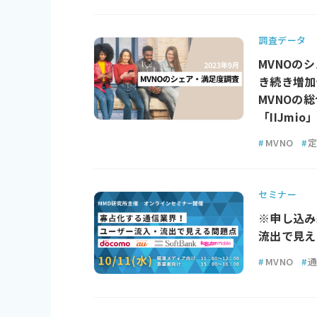
調査データ
MVNOのシ
き続き増加
MVNOの
「IIJmio
#
MVNO
#
セミナー
※申し込み
流出で見え
#
MVNO
#