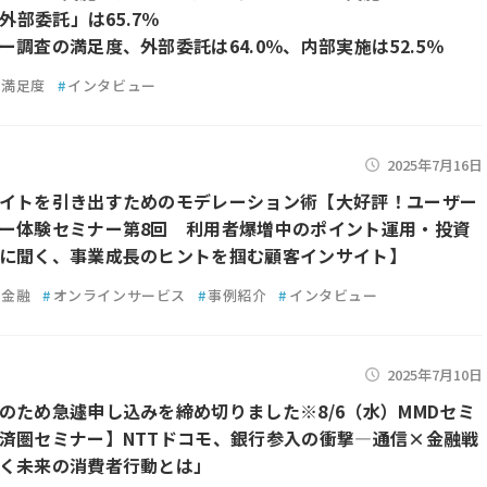
「外部委託」は65.7％
ー調査の満足度、外部委託は64.0％、内部実施は52.5％
満足度
#
インタビュー
2025年7月16日
イトを引き出すためのモデレーション術【大好評！ユーザー
ー体験セミナー第8回 利用者爆増中のポイント運用・投資
に聞く、事業成長のヒントを掴む顧客インサイト】
金融
#
オンラインサービス
#
事例紹介
#
インタビュー
2025年7月10日
のため急遽申し込みを締め切りました※8/6（水）MMDセミ
済圏セミナー】NTTドコモ、銀行参入の衝撃—通信×金融戦
く未来の消費者行動とは」