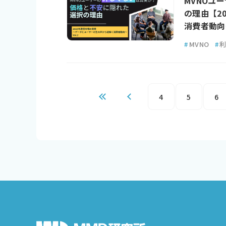
MVNOユ
の理由【2
消費者動向～
#
MVNO
#
4
5
6