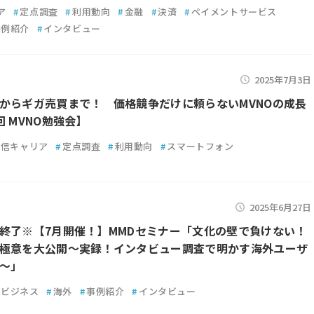
ア
#
定点調査
#
利用動向
#
金融
#
決済
#
ペイメントサービス
事例紹介
#
インタビュー
2025年7月3日
からギガ売買まで！ 価格競争だけに頼らないMVNOの成長
回 MVNO勉強会】
通信キャリア
#
定点調査
#
利用動向
#
スマートフォン
2025年6月27日
終了※【7月開催！】MMDセミナー「文化の壁で負けない！
極意を大公開～実録！インタビュー調査で明かす海外ユーザ
～」
ビジネス
#
海外
#
事例紹介
#
インタビュー