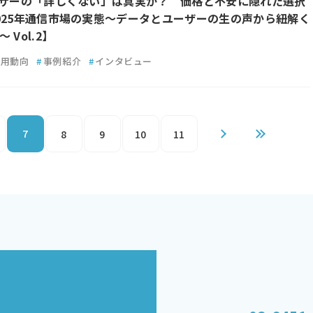
ーザーの「詳しくない」は真実か？ 価格と不安に隠れた選択
025年通信市場の実態～データとユーザーの生の声から紐解く
 Vol.2】
利用動向
#
事例紹介
#
インタビュー
7
8
9
10
11