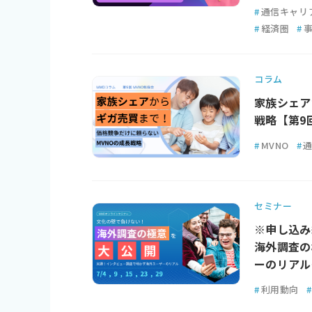
#
通信キャリ
#
経済圏
#
コラム
家族シェア
戦略【第9
#
MVNO
#
セミナー
※申し込み
海外調査の
ーのリアル
#
利用動向
#