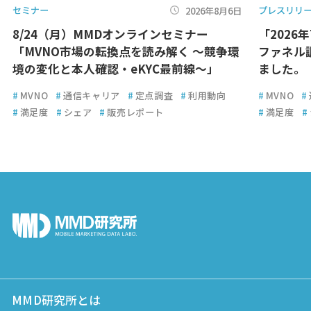
セミナー
プレスリリ
2026年8月6日
8/24（月）MMDオンラインセミナー
「2026
「MVNO市場の転換点を読み解く ～競争環
ファネル
境の変化と本人確認・eKYC最前線～」
ました。
#
MVNO
#
通信キャリア
#
定点調査
#
利用動向
#
MVNO
#
#
満足度
#
シェア
#
販売レポート
#
満足度
#
MMD研究所とは