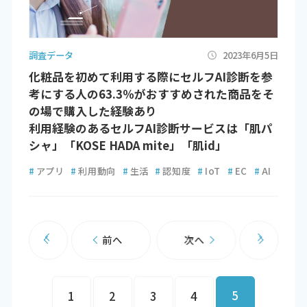
調査データ
2023年6月5日
化粧品を初めて利用する際にセルフAI診断を参
考にする人の63.3％がおすすめされた商品をそ
の場で購入した経験あり
利用経験のあるセルフAI診断サービスは「肌パ
シャ」「KOSE HADA mite」「肌id」
#
アプリ
#
利用動向
#
生活
#
認知度
#
IoT
#
EC
#
AI
前へ
次へ
5
1
2
3
4