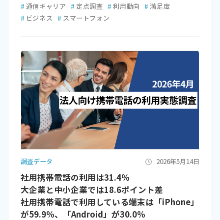
#
通信キャリア
#
定点調査
#
利用動向
#
満足度
#
ビジネス
#
スマートフォン
調査データ
2026年5月14日
社用携帯電話の利用は31.4％
大企業と中小企業では18.6ポイント差
社用携帯電話で利用している端末は「iPhone」
が59.9％、「Android」が30.0％