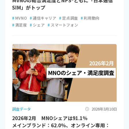
MVNOの総合満足度とNPS®ともに「日本通信
SIM」がトップ
#
MVNO
#
通信キャリア
#
定点調査
#
利用動向
#
満足度
#
シェア
#
スマートフォン
調査データ
2026年3月10日
2026年2月 MNOシェアは91.1％
メインブランド：62.0％、オンライン専用：