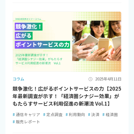
コラム
2025年4月11日
競争激化！広がるポイントサービスの力【2025
年最新調査が示す！「経済圏シナジー効果」が
もたらすサービス利用促進の新潮流 Vol.1】
#
通信キャリア
#
定点調査
#
利用動向
#
決済
#
経済圏
#
販売レポート