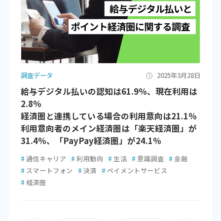
調査データ
2025年3月28日
給与デジタル払いの認知は61.9％、現在利用は
2.8％
経済圏と連携している場合の利用意向は21.1％
利用意向者のメイン経済圏は「楽天経済圏」が
31.4％、「PayPay経済圏」が24.1％
#
通信キャリア
#
利用動向
#
生活
#
意識調査
#
金融
#
スマートフォン
#
決済
#
ペイメントサービス
#
経済圏