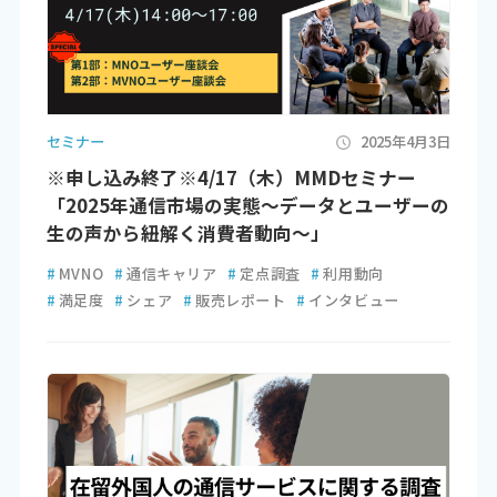
セミナー
2025年4月3日
※申し込み終了※4/17（木）MMDセミナー
「2025年通信市場の実態～データとユーザーの
生の声から紐解く消費者動向～」
#
MVNO
#
通信キャリア
#
定点調査
#
利用動向
#
満足度
#
シェア
#
販売レポート
#
インタビュー