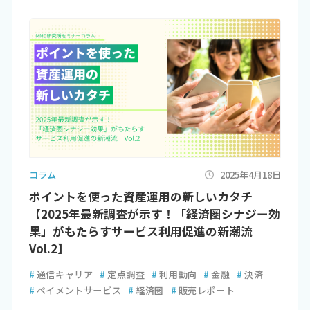
コラム
2025年4月18日
ポイントを使った資産運用の新しいカタチ
【2025年最新調査が示す！「経済圏シナジー効
果」がもたらすサービス利用促進の新潮流
Vol.2】
#
通信キャリア
#
定点調査
#
利用動向
#
金融
#
決済
#
ペイメントサービス
#
経済圏
#
販売レポート