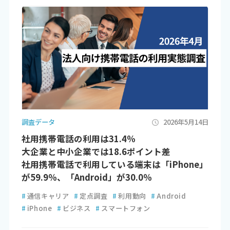
調査データ
2026年5月14日
社用携帯電話の利用は31.4％
大企業と中小企業では18.6ポイント差
社用携帯電話で利用している端末は「iPhone」
が59.9％、「Android」が30.0％
#
通信キャリア
#
定点調査
#
利用動向
#
Android
#
iPhone
#
ビジネス
#
スマートフォン