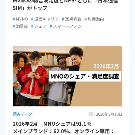
MVNOの総合満足度とNPS®ともに「日本通信
SIM」がトップ
#
MVNO
#
通信キャリア
#
定点調査
#
利用動向
#
満足度
#
シェア
#
スマートフォン
調査データ
2026年3月10日
2026年2月 MNOシェアは91.1％
メインブランド：62.0％、オンライン専用：