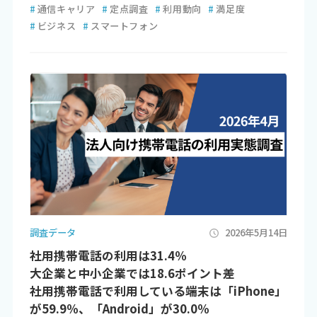
#
通信キャリア
#
定点調査
#
利用動向
#
満足度
#
ビジネス
#
スマートフォン
調査データ
2026年5月14日
社用携帯電話の利用は31.4％
大企業と中小企業では18.6ポイント差
社用携帯電話で利用している端末は「iPhone」
が59.9％、「Android」が30.0％