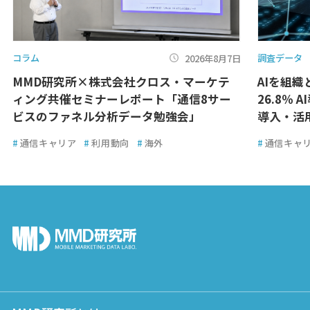
コラム
調査データ
2026年8月7日
MMD研究所×株式会社クロス・マーケテ
AIを組
ィング共催セミナーレポート「通信8サー
26.8％ 
ビスのファネル分析データ勉強会」
導入・活
#
通信キャリア
#
利用動向
#
海外
#
通信キャ