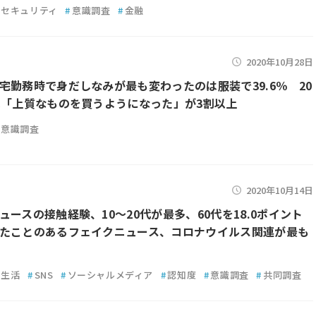
セキュリティ
#
意識調査
#
金融
2020年10月28日
宅勤務時で身だしなみが最も変わったのは服装で39.6％ 20
は「上質なものを買うようになった」が3割以上
意識調査
2020年10月14日
ュースの接触経験、10～20代が最多、60代を18.0ポイント
たことのあるフェイクニュース、コロナウイルス関連が最も
生活
#
SNS
#
ソーシャルメディア
#
認知度
#
意識調査
#
共同調査