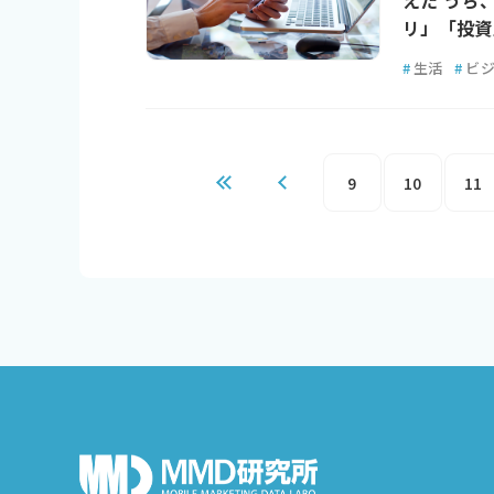
えた うち
リ」「投資
#
生活
#
ビ
9
10
11