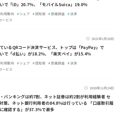
次いで「iD」20.7％、「モバイルSuica」19.0％
利用動向
#
シェア
#
認知度
#
意識調査
#
決済
サービス
2021年1月20日
ているQRコード決済サービス、トップは「PayPay」で
次いで「d払い」が18.2％、「楽天ペイ」が15.4％
利用動向
#
シェア
#
認知度
#
意識調査
#
決済
サービス
2020年11月24日
・バンキングは約7割、ネット証券は約2割が利用経験者 セ
対策、ネット銀行利用者の84.8％は行っている 「口座取引履
に確認する」が37.3％で最多