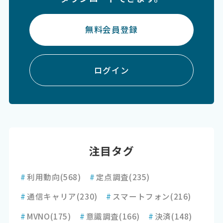
無料会員登録
ログイン
注目タグ
#
利用動向
(568)
#
定点調査
(235)
#
通信キャリア
(230)
#
スマートフォン
(216)
#
MVNO
(175)
#
意識調査
(166)
#
決済
(148)