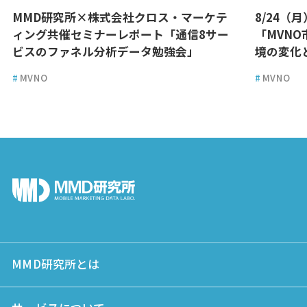
MMD研究所×株式会社クロス・マーケテ
8/24（
ィング共催セミナーレポート「通信8サー
「MVN
ビスのファネル分析データ勉強会」
境の変化
#
MVNO
#
MVNO
MMD研究所とは