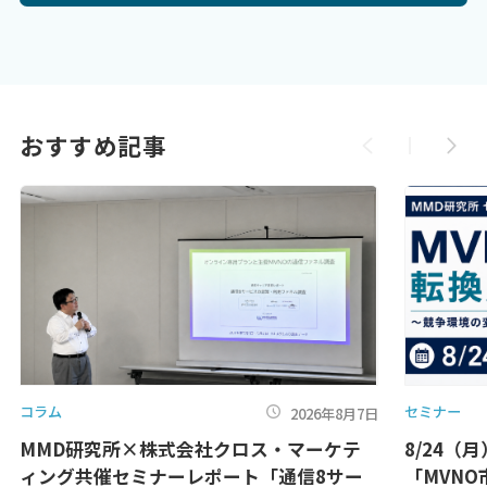
おすすめ記事
コラム
セミナー
2026年8月7日
MMD研究所×株式会社クロス・マーケテ
8/24（
ィング共催セミナーレポート「通信8サー
「MVN