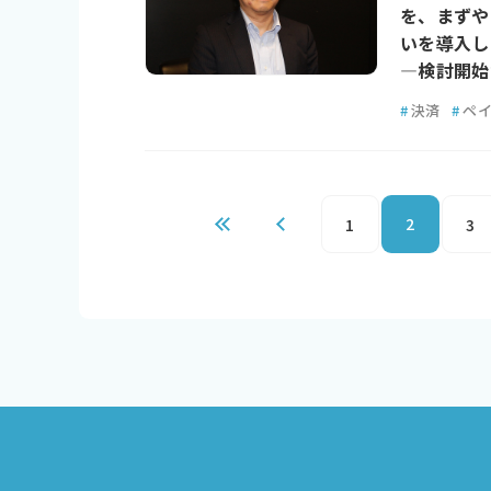
を、まずや
いを導入し
―検討開始
#
決済
#
ペ
2
1
3