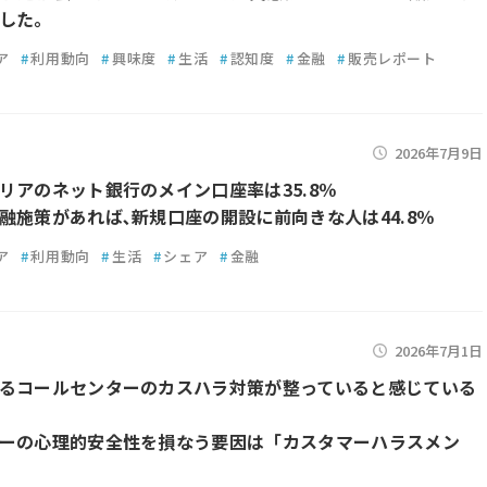
した。
ア
#
利用動向
#
興味度
#
生活
#
認知度
#
金融
#
販売レポート
2026年7月9日
リアのネット銀行のメイン口座率は35.8％
融施策があれば､新規口座の開設に前向きな人は44.8％
ア
#
利用動向
#
生活
#
シェア
#
金融
2026年7月1日
るコールセンターのカスハラ対策が整っていると感じている
ーの心理的安全性を損なう要因は「カスタマーハラスメン