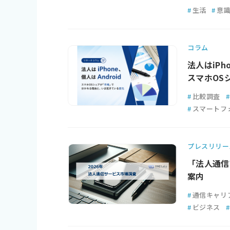
#
生活
#
意
コラム
法人はiPh
スマホOS
#
比較調査
#
#
スマートフ
プレスリリー
「法人通信
案内
#
通信キャリ
#
ビジネス
#