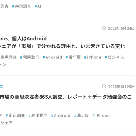
識調査
#
共同調査
#
AI
2026年6月24日
one、個人はAndroid
シェアが「市場」で分かれる理由と、いま起きている変化
定点調査
#
利用動向
#
Android
#
若年層
#
iPhone
#
ビジネス
ォン
ス
2026年6月23日
市場の意思決定者865人調査」レポート＋データ勉強会のご
ア
#
定点調査
#
利用動向
#
Android
#
満足度
#
iPhone
シェア