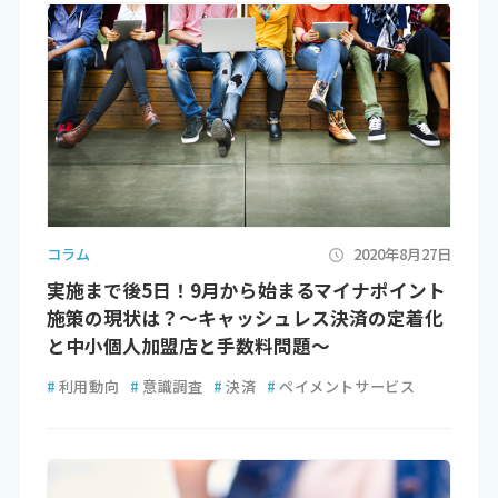
コラム
2020年8月27日
実施まで後5日！9月から始まるマイナポイント
施策の現状は？～キャッシュレス決済の定着化
と中小個人加盟店と手数料問題～
#
利用動向
#
意識調査
#
決済
#
ペイメントサービス