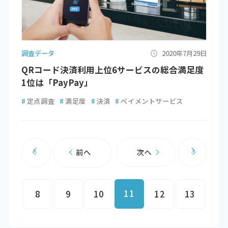
調査データ
2020年7月29日
QRコード決済利用上位6サービスの総合満足度
1位は「PayPay」
#
定点調査
#
満足度
#
決済
#
ペイメントサービス
前へ
次へ
11
8
9
10
12
13