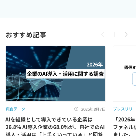
おすすめ記事
調査データ
プレスリリ
2026年8月7日
AIを組織として導入できている企業は
「2026
26.8％ AI導入企業の68.0％が、自社でのAI
ファネル
導入・活用は「上手くいっている」と回答
ました。