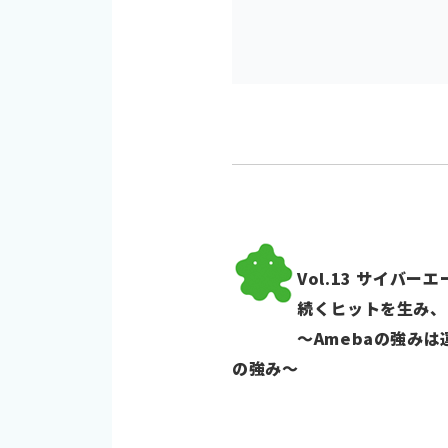
Vol.13 サイバ
続くヒットを生み、
～Amebaの強み
の強み～