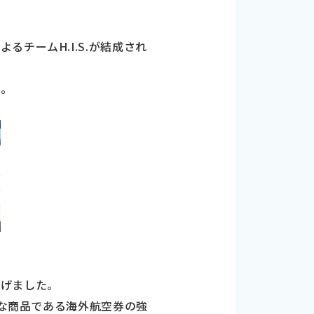
チームH.I.S.が結成され
た。
上げました。
要な商品である海外航空券の強