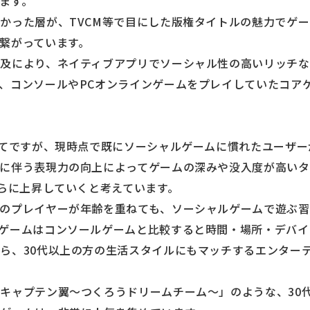
ます。
かった層が、TVCM等で目にした版権タイトルの魅力でゲ
繋がっています。
及により、ネイティブアプリでソーシャル性の高いリッチ
、コンソールやPCオンラインゲームをプレイしていたコア
いてですが、現時点で既にソーシャルゲームに慣れたユーザ
に伴う表現力の向上によってゲームの深みや没入度が高いタ
さらに上昇していくと考えています。
のプレイヤーが年齢を重ねても、ソーシャルゲームで遊ぶ
ゲームはコンソールゲームと比較すると時間・場所・デバイ
ら、30代以上の方の生活スタイルにもマッチするエンター
キャプテン翼～つくろうドリームチーム～」のような、30