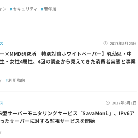
ォン
#
セキュリティ
#
若年層
ス
2017年5月23日
ー×MMD研究所 特別対談ホワイトペーパー】乳幼児・中
生・女性4属性、4回の調査から見えてきた消費者実態と事業
ィ
#
利用動向
ス
2017年5月1日
S型サーバーモニタリングサービス「SavaMoni.」、IPv6ア
ったサーバーに対する監視サービスを開始
ィ