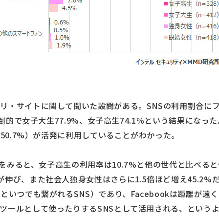
リ・サイトに関して聞いた設問がある。SNSの利用割合に
圧倒的で女子大生77.9%、女子高生74.1％という結果になった。
生50.7%）が活発に利用していることがわかった。
用率をみると、女子高生の利用率は10.7%と他の世代と比べ
び、また社会人独身女性はさらに1.5倍ほど増え45.2%だ。Twi
といつでも繋がれるSNS）であり、Facebookは距離が
ツールとして使ったりするSNSとして活用される、という