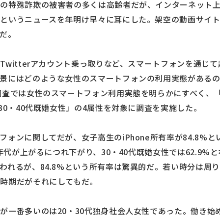
どの特殊詐欺の被害者の多くは高齢者だが、インターネット
るというニュースを年明け早々に耳にした。架空の動画サイ
だ。
Twitterアカウント乗っ取りなど、スマートフォンを通じ
景にはどのような女性のスマートフォンの利用実態があるの
調査では女性のスマートフォン利用実態を明らかにすべく、
30・40代既婚女性」の4属性を対象に調査を実施した。
ォンに関してだが、女子高生のiPhone所有率が84.8%
年代が上がるにつれ下がり、30・40代既婚女性では62.9%と
われるが、84.8%という所有率は驚異的だ。若い時分は周
時期だがそれにしてもだ。
が一番多いのは20・30代独身社会人女性であった。働き始