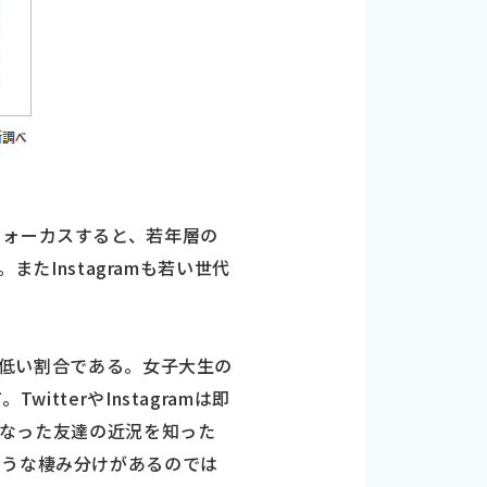
フォーカスすると、若年層の
またInstagramも若い世代
ると低い割合である。女子大生の
tterやInstagramは即
遠くなった友達の近況を知った
ような棲み分けがあるのでは