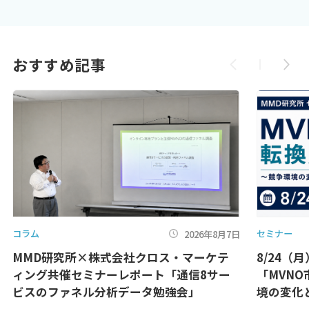
おすすめ記事
コラム
セミナー
2026年8月7日
MMD研究所×株式会社クロス・マーケテ
8/24（
ィング共催セミナーレポート「通信8サー
「MVN
ビスのファネル分析データ勉強会」
境の変化