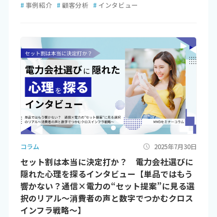
#
事例紹介
#
顧客分析
#
インタビュー
コラム
2025年7月30日
セット割は本当に決定打か？ 電力会社選びに
隠れた心理を探るインタビュー【単品ではもう
響かない？通信×電力の“セット提案”に見る選
択のリアル～消費者の声と数字でつかむクロス
インフラ戦略～】