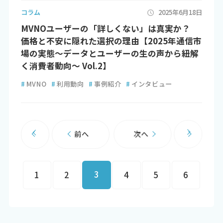
コラム
2025年6月18日
MVNOユーザーの「詳しくない」は真実か？
価格と不安に隠れた選択の理由【2025年通信市
場の実態～データとユーザーの生の声から紐解
く消費者動向～ Vol.2】
#
MVNO
#
利用動向
#
事例紹介
#
インタビュー
前へ
次へ
3
1
2
4
5
6