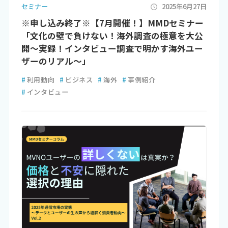
セミナー
2025年6月27日
※申し込み終了※【7月開催！】MMDセミナー
「文化の壁で負けない！海外調査の極意を大公
開～実録！インタビュー調査で明かす海外ユー
ザーのリアル～」
#
利用動向
#
ビジネス
#
海外
#
事例紹介
#
インタビュー