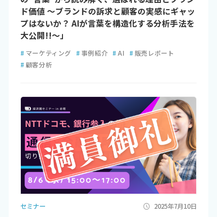
ド価値 ～ブランドの訴求と顧客の実感にギャッ
プはないか？ AIが言葉を構造化する分析手法を
大公開!!～」
#
マーケティング
#
事例紹介
#
AI
#
販売レポート
#
顧客分析
セミナー
2025年7月10日