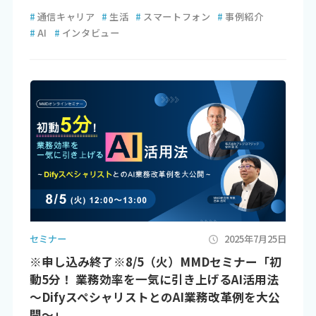
#
通信キャリア
#
生活
#
スマートフォン
#
事例紹介
#
AI
#
インタビュー
セミナー
2025年7月25日
※申し込み終了※8/5（火）MMDセミナー「初
動5分！ 業務効率を一気に引き上げるAI活用法
～DifyスペシャリストとのAI業務改革例を大公
開～」