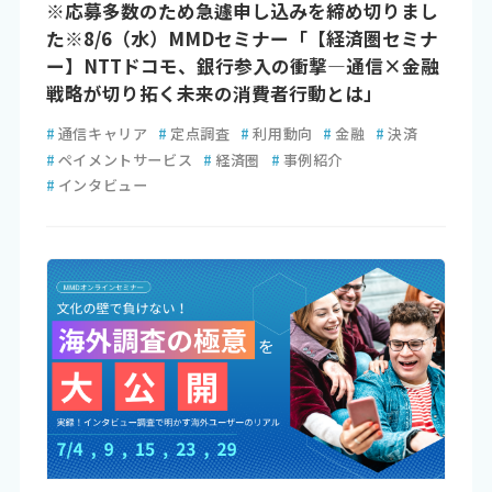
※応募多数のため急遽申し込みを締め切りまし
た※8/6（水）MMDセミナー「【経済圏セミナ
ー】NTTドコモ、銀行参入の衝撃—通信×金融
戦略が切り拓く未来の消費者行動とは」
#
通信キャリア
#
定点調査
#
利用動向
#
金融
#
決済
#
ペイメントサービス
#
経済圏
#
事例紹介
#
インタビュー