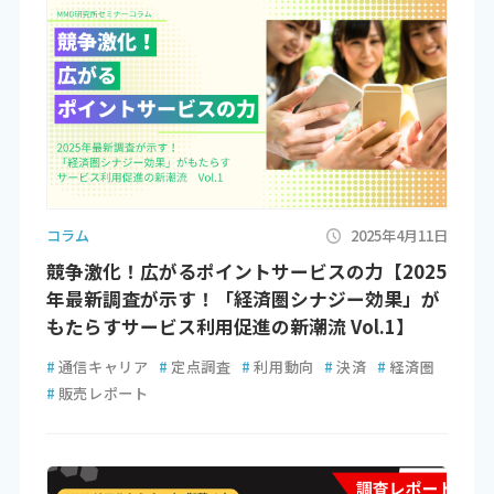
コラム
2025年4月11日
競争激化！広がるポイントサービスの力【2025
年最新調査が示す！「経済圏シナジー効果」が
もたらすサービス利用促進の新潮流 Vol.1】
#
通信キャリア
#
定点調査
#
利用動向
#
決済
#
経済圏
#
販売レポート