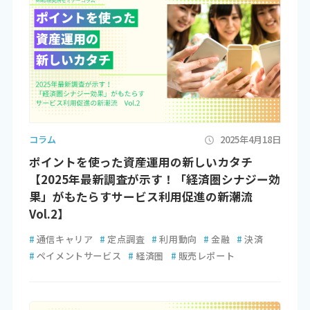
コラム
2025年4月18日
ポイントを使った資産運用の新しいカタチ
【2025年最新調査が示す！「経済圏シナジー効
果」がもたらすサービス利用促進の新潮流
Vol.2】
#
通信キャリア
#
定点調査
#
利用動向
#
金融
#
決済
#
ペイメントサービス
#
経済圏
#
販売レポート