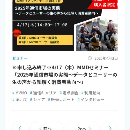
セミナー
2025年4月3日
※申し込み終了※4/17（木）MMDセミナー
「2025年通信市場の実態～データとユーザーの
生の声から紐解く消費者動向～」
#
MVNO
#
通信キャリア
#
定点調査
#
利用動向
#
満足度
#
シェア
#
販売レポート
#
インタビュー
前へ
次へ