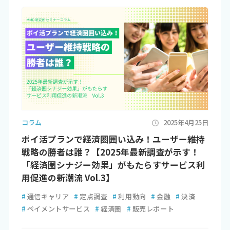
コラム
2025年4月25日
ポイ活プランで経済圏囲い込み！ユーザー維持
戦略の勝者は誰？【2025年最新調査が示す！
「経済圏シナジー効果」がもたらすサービス利
用促進の新潮流 Vol.3】
#
通信キャリア
#
定点調査
#
利用動向
#
金融
#
決済
#
ペイメントサービス
#
経済圏
#
販売レポート