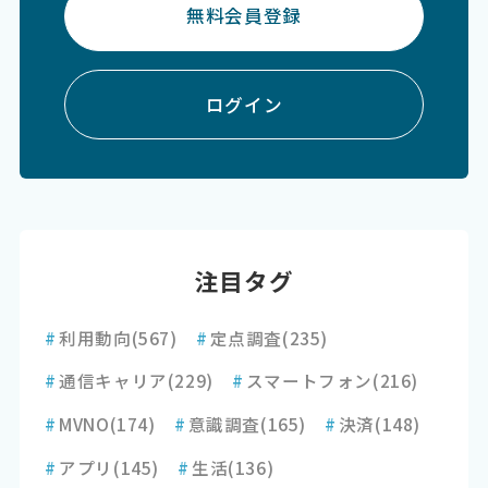
無料会員登録
ログイン
注目タグ
#
利用動向
(567)
#
定点調査
(235)
#
通信キャリア
(229)
#
スマートフォン
(216)
#
MVNO
(174)
#
意識調査
(165)
#
決済
(148)
#
アプリ
(145)
#
生活
(136)