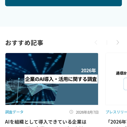
おすすめ記事
調査データ
プレスリリ
2026年8月7日
AIを組織として導入できている企業は
「2026