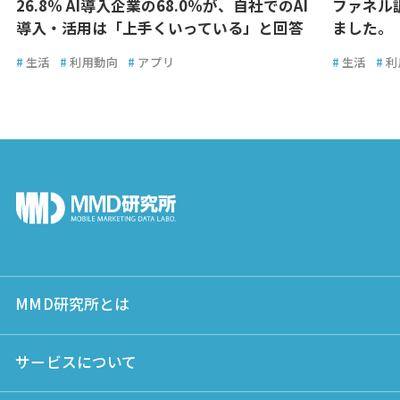
26.8％ AI導入企業の68.0％が、自社でのAI
ファネル
導入・活用は「上手くいっている」と回答
ました。
#
生活
#
利用動向
#
アプリ
#
生活
#
利
MMD研究所とは
サービスについて