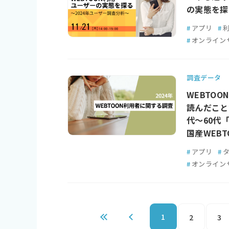
の実態を探
#
アプリ
#
#
オンライン
調査データ
WEBTO
読んだこと
代～60代
国産WEB
#
アプリ
#
#
オンライン
1
2
3