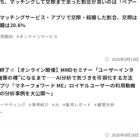
ち、マッチングして交際まで至った割合が高いのは「ペアー
マッチングサービス・アプリで交際・結婚した割合、交際は
婚は20.6％
利用動向
#
オンラインサービス
2025年9月10日
終了※【オンライン開催】MMDセミナー「ユーザーインタ
施策の種”になるまで──AI分析で気づきを可視化する方法
プリ『マネーフォワード ME』ロイヤルユーザーの利用動機
の分析事例を大公開～」
マーケティング
#
事例紹介
#
AI
#
販売レポート
#
顧客分析
ー
2025年8月28日