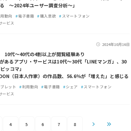
る ～2024年ユーザー調査分析～」
利用動向
#
電子書籍
#
購入意欲
#
スマートフォン
サービス
2024年10月16日
ON 10代～40代の4割以上が閲覧経験あり
があるアプリ・サービスは10代～30代「LINEマンガ」、30
「ピッコマ」
TOON（日本人作家）の作品数、56.6％が「増えた」と感じる
タブレット
#
利用動向
#
電子書籍
#
シェア
#
スマートフォン
サービス
4
5
6
7
8