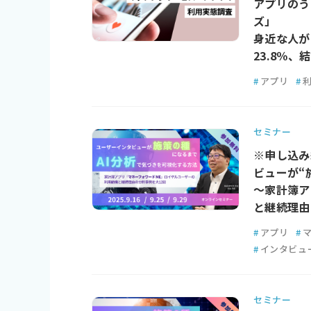
アプリのう
ズ」
身近な人が
23.8％、結
#
アプリ
#
セミナー
※申し込み
ビューが“
～家計簿ア
と継続理由
#
アプリ
#
#
インタビュ
セミナー