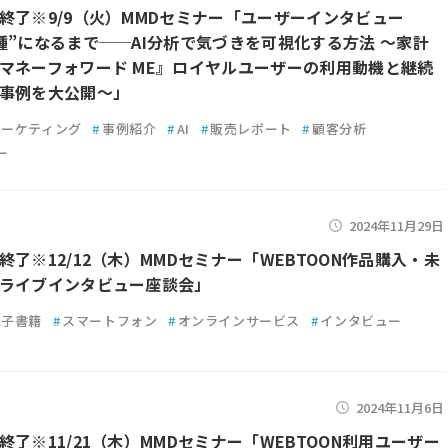
終了※9/9（火）MMDセミナー「ユーザーインタビュー
種”になるまで──AI分析で気づきを可視化する方法 ～家計
マネーフォワード ME』ロイヤルユーザーの利用動機と継続
事例を大公開～」
マーケティング
#
事例紹介
#
AI
#
販売レポート
#
顧客分析
ー
2024年11月29日
終了※12/12（木）MMDセミナー「WEBTOON作品購入・未
ライブインタビュー座談会」
電子書籍
#
スマートフォン
#
オンラインサービス
#
インタビュー
2024年11月6日
終了※11/21（木）MMDセミナー「WEBTOON利用ユーザー