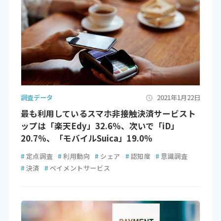
調査データ
2021年1月22日
最も利用しているスマホ非接触決済サービスト
ップは「楽天Edy」32.6％、次いで「iD」
20.7％、「モバイルSuica」19.0％
#
定点調査
#
利用動向
#
シェア
#
認知度
#
意識調査
#
決済
#
ペイメントサービス