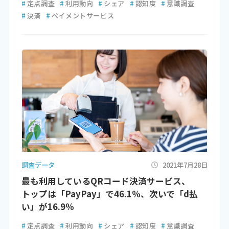
#
定点調査
#
利用動向
#
シェア
#
認知度
#
意識調査
#
決済
#
ペイメントサービス
調査データ
2021年7月28日
最も利用しているQRコード決済サービス、
トップは「PayPay」で46.1％、次いで「d払
い」が16.9％
#
定点調査
#
利用動向
#
シェア
#
認知度
#
意識調査